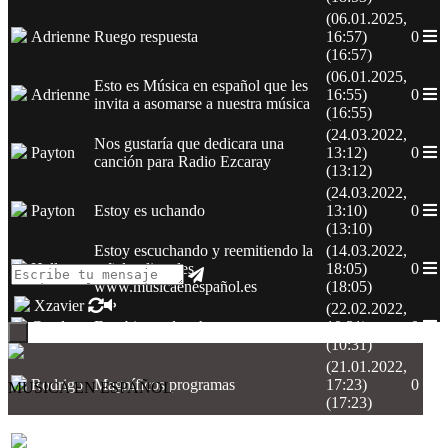
(06.01.2025,
Adrienne
Ruego respuesta
16:57)
0
(16:57)
(06.01.2025,
Esto es Música en español que les
Adrienne
16:55)
0
invita a asomarse a nuestra música
(16:55)
(24.03.2022,
Nos gustaría que dedicara una
Payton
13:12)
0
canción para Radio Ezcaray
(13:12)
(24.03.2022,
Payton
Estoy es uchando
13:10)
0
(13:10)
Estoy escuchando y reemitiendo la
(14.03.2022,
Halle
señal online des
18:05)
0
www.musicaenespañol.es
(18:05)
Xzavier
(22.02.2022,
Cayden
Esta bien todo, ahora
10:31)
0
(10:31)
(21.01.2022,
Rodrigo
Magníficos programas
17:23)
0
MUSICA EN ESPAÑOL
(17:23)
(28.07.2021,
Recibo con buen sonido el
Iris
16:48)
0