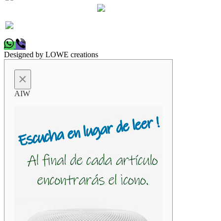
programa
(16:48)
(28.07.2021,
Recibo la música con mucha
Iris
16:47)
0
calidad
(16:47)
Designed by LOWE creations
×
AIW