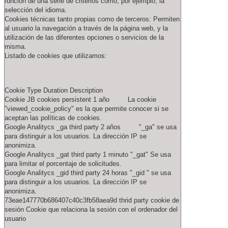
función de una serie de criterios como, por ejemplo, la
selección del idioma.
Cookies técnicas tanto propias como de terceros: Permiten
al usuario la navegación a través de la página web, y la
utilización de las diferentes opciones o servicios de la
misma.
Listado de cookies que utilizamos:
Cookie Type Duration Description
Cookie JB cookies persistent 1 año La cookie
"viewed_cookie_policy" es la que permite conocer si se
aceptan las políticas de cookies.
Google Analitycs _ga third party 2 años "_ga" se usa
para distinguir a los usuarios. La dirección IP se
anonimiza.
Google Analitycs _gat third party 1 minuto "_gat" Se usa
para limitar el porcentaje de solicitudes.
Google Analitycs _gid third party 24 horas "_gid " se usa
para distinguir a los usuarios. La dirección IP se
anonimiza.
73eae147770b686407c40c3fb58aea9d thrid party cookie de
sesión Cookie que relaciona la sesión con el ordenador del
usuario