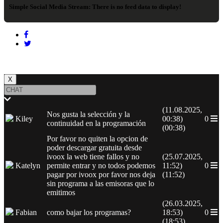
Simple Social Media Stream:
There is no feed data to display!
X
(11.08.2025,
Nos gusta la selección y la
Kiley
00:38)
0
continuidad en la programación
(00:38)
Por favor no quiten la opcion de
poder descargar gratuita desde
ivoox la web tiene fallos y no
(25.07.2025,
Katelyn
permite entrar y no todos podemos
11:52)
0
pagar por ivoox por favor nos deja
(11:52)
sin programa a las emisoras que lo
emitimos
(26.03.2025,
Fabian
como bajar los programas?
18:53)
0
(18:53)